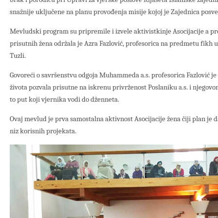
snažnije uključene na planu provođenja misije kojoj je Zajednica posv
Mevludski program su pripremile i izvele aktivistkinje Asocijacije a pr
prisutnih žena održala je Azra Fazlović, profesorica na predmetu fik
Tuzli.
Govoreći o savršenstvu odgoja Muhammeda a.s. profesorica Fazlović je
života pozvala prisutne na iskrenu privrženost Poslaniku a.s. i njegov
to put koji vjernika vodi do dženneta.
Ovaj mevlud je prva samostalna aktivnost Asocijacije žena čiji plan je
niz korisnih projekata.