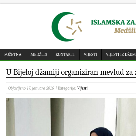
POČETNA
MEDŽLIS
KONTAKTI
VIJESTI
VIJESTI IZ DŽE
U Bijeloj džamiji organiziran mevlud za
Objavljeno 17. januara 2016. | Kategorija:
Vijesti