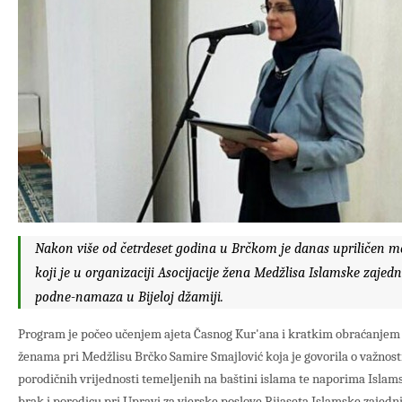
Nakon više od četrdeset godina u Brčkom je danas upriličen 
koji je u organizaciji Asocijacije žena Medžlisa Islamske zajedn
podne-namaza u Bijeloj džamiji.
Program je počeo učenjem ajeta Časnog Kur'ana i kratkim obraćanjem 
ženama pri Medžlisu Brčko Samire Smajlović koja je govorila o važnost
porodičnih vrijednosti temeljenih na baštini islama te naporima Islams
brak i porodicu pri Upravi za vjerske poslove Rijaseta Islamske zajedn