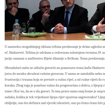
U nastavku ovogodišnjeg ciklusa tribina predavanje je držao ugledni z
ef. Dizdarević. Tribina je održana u redovnom subotnjem terminu 19. n
jacije-namaza u amfiteatru Bijele džamije u Brčkom. Tema predavanja bil
Obrazlažući zašto se odlučio govoriti na pomenutu temu hafiz Dizdarevi
jutra do mraka okruženi ružnim govorom. U nama se nataložila neka n
frustracija i trauma koja se pretače u ružnu riječ, a od ružne riječi do 
koraka. Zbog toga je posebno važno da progovorimo o dobru, o lijepoj rije
tome i Kur'an, da se o zlu govori. To ima pravo samo onaj kome je nepr
sadaka, kolika je tek vrijednost lijepa riječ upućena sagovorniku? Lije
obilježje, ono što definira naš vjerski identitet, ono po čemu ćemo biti 