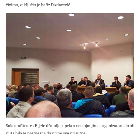
živimo, zaključio je hafiz Dizdarević.
Sala amfiteatra Bijele džamije, uprkos nastojanjima organizatora do o
puta bila je pretijesna da primi sve prisutne.