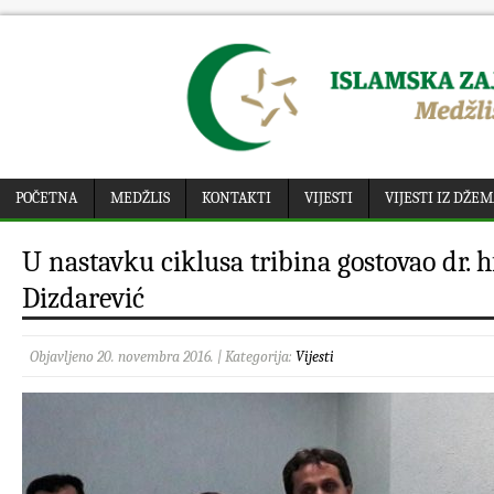
POČETNA
MEDŽLIS
KONTAKTI
VIJESTI
VIJESTI IZ DŽE
U nastavku ciklusa tribina gostovao dr. h
Dizdarević
Objavljeno 20. novembra 2016. | Kategorija:
Vijesti