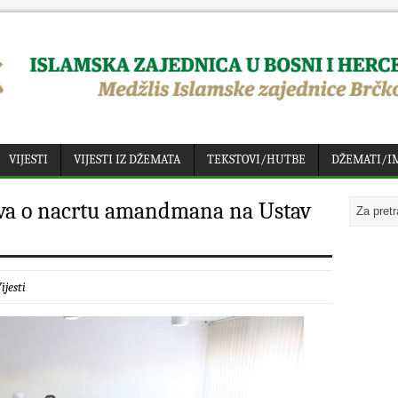
VIJESTI
VIJESTI IZ DŽEMATA
TEKSTOVI/HUTBE
DŽEMATI/I
ava o nacrtu amandmana na Ustav
ijesti