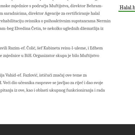
lamske zajednice s područja Muftijstva, direktor Behram-
Halal.
saradnicima, direktor Agencije za certificiranje halal
a rehabilitaciju ovisnika o psihoaktivnim supstancama Nermin
am-beg Elvedina Četin, te nekolko uglednih džematlija iz
li Razim-ef. Čolić, šef Kabineta reisu-l-uleme, i Edhem
 zajednice u BiH. Organizator skupa je bilo Muftijstvo
a Vahid-ef. Fazlović, ističući značaj ove teme za
Veći dio učesnika rasprave se javljao za riječ i dao svoje
 pitanja iz ove, kao i oblasti ukupnog funkcioniranja i rada