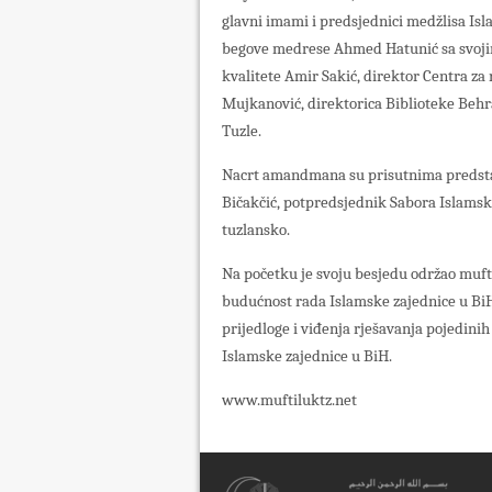
glavni imami i predsjednici medžlisa Is
begove medrese Ahmed Hatunić sa svojim 
kvalitete Amir Sakić, direktor Centra z
Mujkanović, direktorica Biblioteke Behr
Tuzle.
Nacrt amandmana su prisutnima predstavi
Bičakčić, potpredsjednik Sabora Islamske
tuzlansko.
Na početku je svoju besjedu održao muftij
budućnost rada Islamske zajednice u BiH. 
prijedloge i viđenja rješavanja pojedinih
Islamske zajednice u BiH.
www.muftiluktz.net