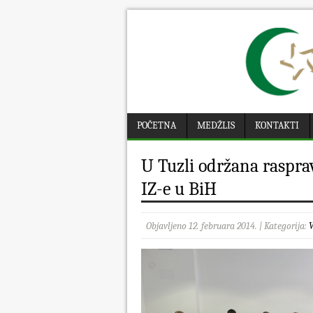
POČETNA
MEDŽLIS
KONTAKTI
U Tuzli održana raspr
IZ-e u BiH
Objavljeno 12. februara 2014. | Kategorija:
V