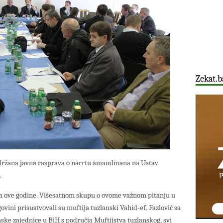
Zekat.b
održana javna rasprava o nacrtu amandmana na Ustav
.
ra ove godine. Višesatnom skupu o ovome važnom pitanju u
vini prisustvovali su muftija tuzlanski Vahid-ef. Fazlović sa
ske zajednice u BiH s područja Muftijstva tuzlanskog, svi