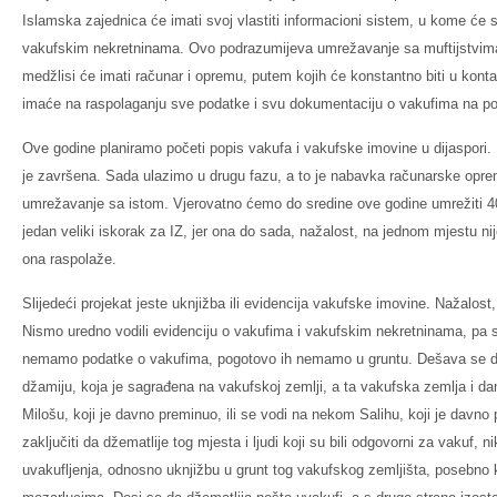
Islamska zajednica će imati svoj vlastiti informacioni sistem, u kome će 
vakufskim nekretninama. Ovo podrazumijeva umrežavanje sa muftijstvima
medžlisi će imati računar i opremu, putem kojih će konstantno biti u kont
imaće na raspolaganju sve podatke i svu dokumentaciju o vakufima na podr
Ove godine planiramo početi popis vakufa i vakufske imovine u dijaspori.
je završena. Sada ulazimo u drugu fazu, a to je nabavka računarske opre
umrežavanje sa istom. Vjerovatno ćemo do sredine ove godine umrežiti 40
jedan veliki iskorak za IZ, jer ona do sada, nažalost, na jednom mjestu 
ona raspolaže.
Slijedeći projekat jeste uknjižba ili evidencija vakufske imovine. Nažalost
Nismo uredno vodili evidenciju o vakufima i vakufskim nekretninama, pa 
nemamo podatke o vakufima, pogotovo ih nemamo u gruntu. Dešava se 
džamiju, koja je sagrađena na vakufskoj zemlji, a ta vakufska zemlja i 
Milošu, koji je davno preminuo, ili se vodi na nekom Salihu, koji je davno 
zaključiti da džematlije tog mjesta i ljudi koji su bili odgovorni za vakuf, 
uvakufljenja, odnosno uknjižbu u grunt tog vakufskog zemljišta, posebno k