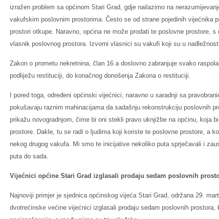
izražen problem sa općinom Stari Grad, gdje nailazimo na nerazumijevanj
vakufskim poslovnim prostorima. Često se od strane pojedinih vijećnika poj
prostori otkupe. Naravno, općina ne može prodati te poslovne prostore, s 
vlasnik poslovnog prostora. Izvorni vlasnici su vakufi koji su u nadležnosti
Zakon o prometu nekretnina, član 16 a doslovno zabranjuje svako raspolaga
podliježu restituciji, do konačnog donošenja Zakona o restituciji.
I pored toga, određeni općinski vijećnici, naravno u saradnji sa pravobran
pokušavaju raznim mahinacijama da sadašnju rekonstrukciju poslovnih pros
prikažu novogradnjom, čime bi oni stekli pravo uknjižbe na općinu, koja b
prostore. Dakle, tu se radi o ljudima koji koriste te poslovne prostore, a k
nekog drugog vakufa. Mi smo te inicijative nekoliko puta sprječavali i zaus
puta do sada.
Vijećnici općine Stari Grad izglasali prodaju sedam poslovnih prost
Najnoviji primjer je sjednica općinskog vijeća Stari Grad, održana 29. mart
dvotrećinske većine vijećnici izglasali prodaju sedam poslovnih prostora,