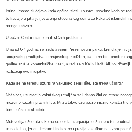
Istina, imamo slučajeva kada općina izlazi u susret, posebno kada se ra
te kada je u pitanju rješavanje studentskog doma za Fakultet islamskih
mnogo zahvalni.
U općini Centar nismo imali sličnih problema.
Unazad 6-7 godina, na sada bivšem Prešernovom parku, krenula je inicijat
sarajevskog muftijstva i sarajevskog medžlisa, da se na tom prostoru sag
godine srušile komunističke vlasti, a radi se o Kalin Hadži Alijinoj džamiji
realizaciji ove inicijative.
Kada se na terenu uzurpira vakufsko zemljište, šta treba učiniti?
Nažalost, uzurpacija vakufskog zemljišta se i danas čini od strane neodgo
možemo kazati i pravnih lica. Mi za takve uzurpacije imamo konstantne pri
tom slučaju je slijedeći:
Mutevellija džemata u kome se desila uzurpacija, dužan je o tome odmah ob
to nadležan, jer on direktno i indirektno upravlja vakufima na svom podr