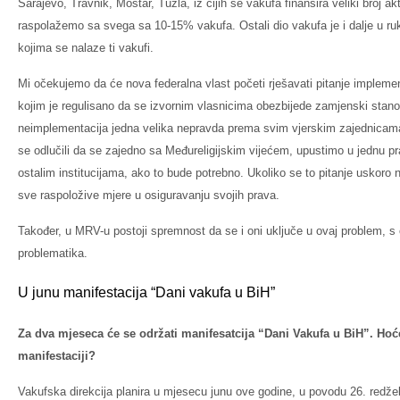
Sarajevo, Travnik, Mostar, Tuzla, iz čijih se vakufa finansira veliki broj ak
raspolažemo sa svega sa 10-15% vakufa. Ostali dio vakufa je i dalje u r
kojima se nalaze ti vakufi.
Mi očekujemo da će nova federalna vlast početi rješavati pitanje implem
kojim je regulisano da se izvornim vlasnicima obezbijede zamjenski stan
neimplementacija jedna velika nepravda prema svim vjerskim zajednicam
se odlučili da se zajedno sa Međureligijskim vijećem, upustimo u jednu p
ostalim institucijama, ako to bude potrebno. Ukoliko se to pitanje uskor
sve raspoložive mjere u osiguravanju svojih prava.
Također, u MRV-u postoji spremnost da se i oni uključe u ovaj problem, s 
problematika.
U junu manifestacija “Dani vakufa u BiH”
Za dva mjeseca će se održati manifesatcija “Dani Vakufa u BiH”. Hoće
manifestaciji?
Vakufska direkcija planira u mjesecu junu ove godine, u povodu 26. redž