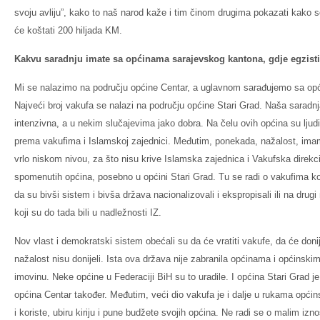
svoju avliju”, kako to naš narod kaže i tim činom drugima pokazati kako s
će koštati 200 hiljada KM.
Kakvu saradnju imate sa općinama sarajevskog kantona, gdje egzisti
Mi se nalazimo na području općine Centar, a uglavnom sarađujemo sa opć
Najveći broj vakufa se nalazi na području općine Stari Grad. Naša saradn
intenzivna, a u nekim slučajevima jako dobra. Na čelu ovih općina su ljudi
prema vakufima i Islamskoj zajednici. Međutim, ponekada, nažalost, imam
vrlo niskom nivou, za što nisu krive Islamska zajednica i Vakufska direkc
spomenutih općina, posebno u općini Stari Grad. Tu se radi o vakufima koji
da su bivši sistem i bivša država nacionalizovali i ekspropisali ili na drugi
koji su do tada bili u nadležnosti IZ.
Nov vlast i demokratski sistem obećali su da će vratiti vakufe, da će donijet
nažalost nisu donijeli. Ista ova država nije zabranila općinama i općinski
imovinu. Neke općine u Federaciji BiH su to uradile. I općina Stari Grad je
općina Centar također. Međutim, veći dio vakufa je i dalje u rukama općins
i koriste, ubiru kiriju i pune budžete svojih općina. Ne radi se o malim 