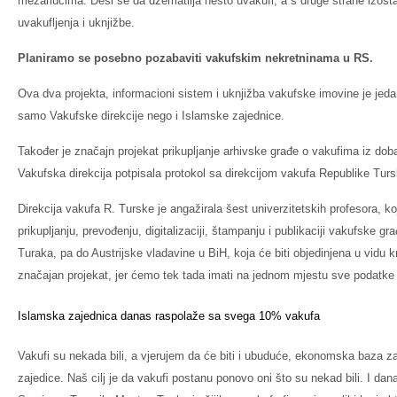
mezarlucima. Desi se da džematlija nešto uvakufi, a s druge strane izos
uvakufljenja i uknjižbe.
Planiramo se posebno pozabaviti vakufskim nekretninama u RS.
Ova dva projekta, informacioni sistem i uknjižba vakufske imovine je jeda
samo Vakufske direkcije nego i Islamske zajednice.
Također je značajn projekat prikupljanje arhivske građe o vakufima iz do
Vakufska direkcija potpisala protokol sa direkcijom vakufa Republike Turs
Direkcija vakufa R. Turske je angažirala šest univerzitetskih profesora, koj
prikupljanju, prevođenju, digitalizaciji, štampanju i publikaciji vakufske 
Turaka, pa do Austrijske vladavine u BiH, koja će biti objedinjena u vidu 
značajan projekat, jer ćemo tek tada imati na jednom mjestu sve podatke 
Islamska zajednica danas raspolaže sa svega 10% vakufa
Vakufi su nekada bili, a vjerujem da će biti i ubuduće, ekonomska baza za
zajedice. Naš cilj je da vakufi postanu ponovo oni što su nekad bili. I d