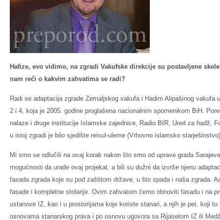
Hafize, evo vidimo, na zgradi Vakufske direkcije su postavljene skele 
nam reći o kakvim zahvatima se radi?
Radi se adaptacija zgrade Zemaljskog vakufa i Hadim Alipašinog vakufa u
2 i 4, koja je 2005. godine proglašena nacionalnim spomenikom BiH. Pored
nalaze i druge institucije Islamske zajednice, Radio BIR, Ured za hadž, F
u istoj zgradi je bilo sjedište reisul-uleme (Vrhovno islamsko starješinstvo)
Mi smo se odlučili na ovaj korak nakon što smo od uprave grada Sarajeva
mogućnosti da urade ovaj projekat, a bili su dužni da izvrše njenu adapt
fasada zgrada koje su pod zaštitom države, u što spada i naša zgrada. 
fasade i kompletne stolarije. Ovim zahvatom ćemo obnoviti fasadu i na pr
ustanove IZ, kao i u prostorijama koje koriste stanari, a njih je pet, koji
osnovama stanarskog prava i po osnovu ugovora sa Rijasetom IZ ili Medžli