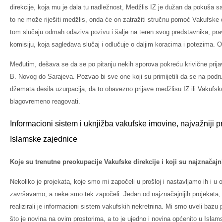
direkcije, koja mu je dala tu nadležnost, Medžlis IZ je dužan da pokuša sam
to ne može riješiti medžlis, onda će on zatražiti stručnu pomoć Vakufske d
tom slučaju odmah odaziva pozivu i šalje na teren svog predstavnika, pr
komisiju, koja sagledava slučaj i odlučuje o daljim koracima i potezima. Ob
Međutim, dešava se da se po pitanju nekih sporova pokreću krivične prij
B. Novog do Sarajeva. Pozvao bi sve one koji su primijetili da se na podru
džemata desila uzurpacija, da to obavezno prijave medžlisu IZ ili Vakufsko
blagovremeno reagovati.
Informacioni sistem i uknjižba vakufske imovine, najvažniji pr
Islamske zajednice
Koje su trenutne preokupacije Vakufske direkcije i koji su najznačajni
Nekoliko je projekata, koje smo mi započeli u prošloj i nastavljamo ih i u 
završavamo, a neke smo tek započeli. Jedan od najznačajnijih projekata,
realizirali je informacioni sistem vakufskih nekretnina. Mi smo uveli bazu
što je novina na ovim prostorima, a to je ujedno i novina općenito u Islams