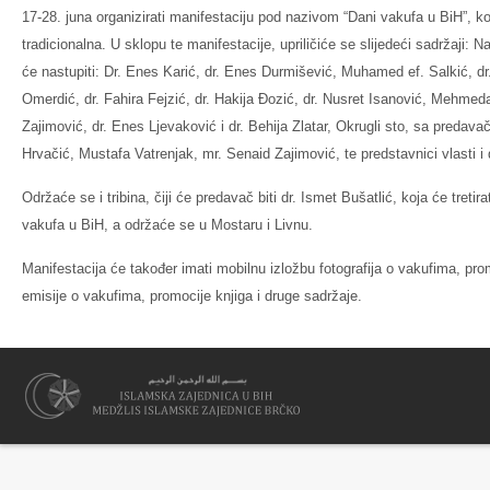
17-28. juna organizirati manifestaciju pod nazivom “Dani vakufa u BiH”, k
tradicionalna. U sklopu te manifestacije, upriličiće se slijedeći sadržaji
će nastupiti: Dr. Enes Karić, dr. Enes Durmišević, Muhamed ef. Salkić, dr
Omerdić, dr. Fahira Fejzić, dr. Hakija Đozić, dr. Nusret Isanović, Mehmeda
Zajimović, dr. Enes Ljevaković i dr. Behija Zlatar, Okrugli sto, sa predav
Hrvačić, Mustafa Vatrenjak, mr. Senaid Zajimović, te predstavnici vlasti i 
Održaće se i tribina, čiji će predavač biti dr. Ismet Bušatlić, koja će tretira
vakufa u BiH, a održaće se u Mostaru i Livnu.
Manifestacija će također imati mobilnu izložbu fotografija o vakufima, pro
emisije o vakufima, promocije knjiga i druge sadržaje.