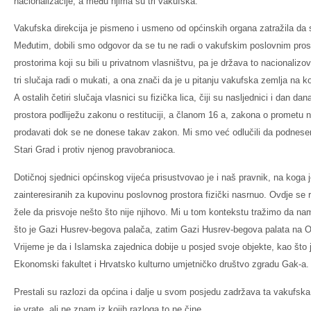
nacionalizacije, a među njima su tri vakufska.
Vakufska direkcija je pismeno i usmeno od općinskih organa zatražila da
Međutim, dobili smo odgovor da se tu ne radi o vakufskim poslovnim pros
prostorima koji su bili u privatnom vlasništvu, pa je država to nacionalizov
tri slučaja radi o mukati, a ona znači da je u pitanju vakufska zemlja na ko
A ostalih četiri slučaja vlasnici su fizička lica, čiji su nasljednici i dan d
prostora podliježu zakonu o restituciji, a članom 16 a, zakona o prometu n
prodavati dok se ne donese takav zakon. Mi smo već odlučili da podnesem
Stari Grad i protiv njenog pravobranioca.
Dotičnoj sjednici općinskog vijeća prisustvovao je i naš pravnik, na koga 
zainteresiranih za kupovinu poslovnog prostora fizički nasrnuo. Ovdje se r
žele da prisvoje nešto što nije njihovo. Mi u tom kontekstu tražimo da na
što je Gazi Husrev-begova palača, zatim Gazi Husrev-begova palata na Oba
Vrijeme je da i Islamska zajednica dobije u posjed svoje objekte, kao što
Ekonomski fakultet i Hrvatsko kulturno umjetničko društvo zgradu Gak-a.
Prestali su razlozi da općina i dalje u svom posjedu zadržava ta vakufsk
je vrate, ali ne znam iz kojih razloga to ne čine.