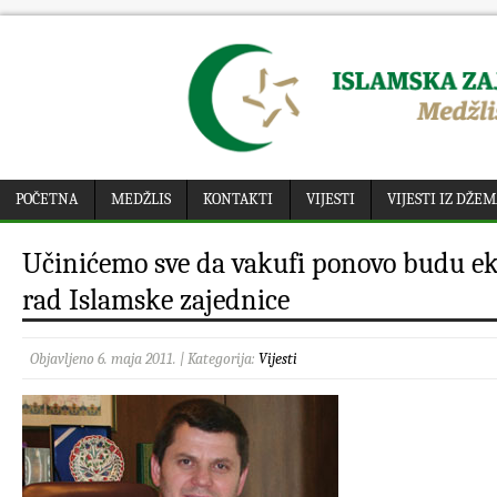
POČETNA
MEDŽLIS
KONTAKTI
VIJESTI
VIJESTI IZ DŽE
Učinićemo sve da vakufi ponovo budu e
rad Islamske zajednice
Objavljeno 6. maja 2011. | Kategorija:
Vijesti