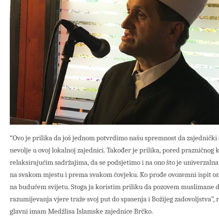
“Ovo je prilika da još jednom potvrdimo našu spremnost da zajednički di
nevolje u ovoj lokalnoj zajednici. Također je prilika, pored prazničnog k
relaksirajućim sadržajima, da se podsjetimo i na ono što je univerzalna 
na svakom mjestu i prema svakom čovjeku. Ko prođe ovozemni ispit on j
na budućem svijetu. Stoga ja koristim priliku da pozovem muslimane 
razumijevanja vjere traže svoj put do spasenja i Božijeg zadovoljstva”, r
glavni imam Medžlisa Islamske zajednice Brčko.