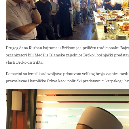
Drugog dana Kurban bajrama u Brčkom je upriličen tradicionalni Bajra
organizatori bili Medžlis Islamske zajednice Brčko i bošnjački predstav
vlasti Brčko distrikta.
Domaćini su izrazili zadovoljstvo prisutvom velikog broja zvanica među
pravoslavne i katoličke Crkve kao i politički predstavnici ksrpskog i h