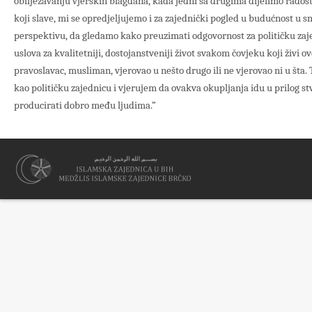
obilježavanju vjerskih blagdana, kada jedni sa drugima dijelimo radost
koji slave, mi se opredjeljujemo i za zajednički pogled u budućnost u s
perspektivu, da gledamo kako preuzimati odgovornost za političku zaje
uslova za kvalitetniji, dostojanstveniji život svakom čovjeku koji živi ovd
pravoslavac, musliman, vjerovao u nešto drugo ili ne vjerovao ni u šta. T
kao političku zajednicu i vjerujem da ovakva okupljanja idu u prilog stv
producirati dobro među ljudima.”