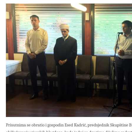
Prisutnima se obratio i gospodin Esed Kadrić, predsjednik Skupštine Br