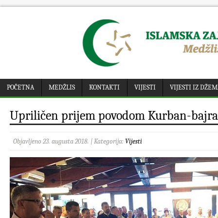
POČETNA
MEDŽLIS
KONTAKTI
VIJESTI
VIJESTI IZ DŽE
Upriličen prijem povodom Kurban-bajr
Objavljeno 23. augusta 2018. | Kategorija:
Vijesti