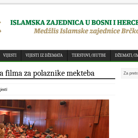
VIJESTI
VIJESTI IZ DŽEMATA
TEKSTOVI/HUTBE
DŽEMATI/I
ja filma za polaznike mekteba
jesti