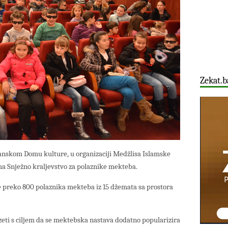
Zekat.b
rčanskom Domu kulture, u organizaciji Medžlisa Islamske
lma Snježno kraljevstvo za polaznike mekteba.
je preko 800 polaznika mekteba iz 15 džemata sa prostora
zeti s ciljem da se mektebska nastava dodatno popularizira