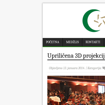
POČETNA
MEDŽLIS
KONTAKTI
Upriličena 3D projekci
Objavljeno 13. januara 2014. | Kategorija:
Vi