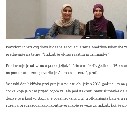
Povodom Svjetskog dana hidžaba Asocijacija žena Medžlisa Islamske za
predavanje na temu: “Hidžab je ukras i zaštita muslimanke”.
Predavanje je održano u ponedjeljak 1. februara 2017. godine u 19,oo sa
na pomenutu temu govorila je Asima Aliefendić, prof.
Svjetski dan hidžaba prvi put je u svijetu obilježen 2013. godine i to 
Yorka koja je ovim prijedlogom željela podstaknuti nemuslimanke da s
dožive to iskustvo. Akcija je organizovana u cilju otklanjanja barijera i
rušenja predrasuda, kao i kontraverzi koje se vežu za hidžab, koji je 