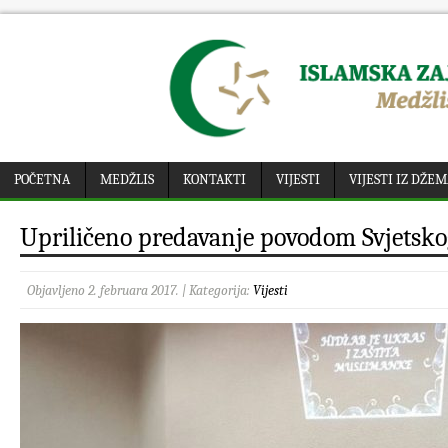
POČETNA
MEDŽLIS
KONTAKTI
VIJESTI
VIJESTI IZ DŽE
Upriličeno predavanje povodom Svjetsk
Objavljeno 2. februara 2017. | Kategorija:
Vijesti