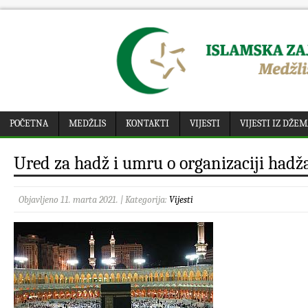
POČETNA
MEDŽLIS
KONTAKTI
VIJESTI
VIJESTI IZ DŽE
Ured za hadž i umru o organizaciji hadža
Objavljeno 11. marta 2021. | Kategorija:
Vijesti