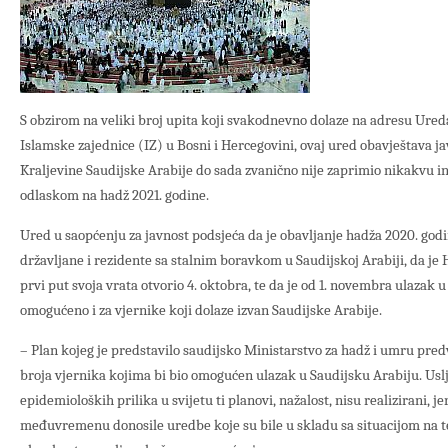
S obzirom na veliki broj upita koji svakodnevno dolaze na adresu Ured
Islamske zajednice (IZ) u Bosni i Hercegovini, ovaj ured obavještava ja
Kraljevine Saudijske Arabije do sada zvanično nije zaprimio nikakvu inf
odlaskom na hadž 2021. godine.
Ured u saopćenju za javnost podsjeća da je obavljanje hadža 2020. godi
državljane i rezidente sa stalnim boravkom u Saudijskoj Arabiji, da j
prvi put svoja vrata otvorio 4. oktobra, te da je od 1. novembra ulazak 
omogućeno i za vjernike koji dolaze izvan Saudijske Arabije.
– Plan kojeg je predstavilo saudijsko Ministarstvo za hadž i umru pre
broja vjernika kojima bi bio omogućen ulazak u Saudijsku Arabiju. Us
epidemioloških prilika u svijetu ti planovi, nažalost, nisu realizirani, j
međuvremenu donosile uredbe koje su bile u skladu sa situacijom na te