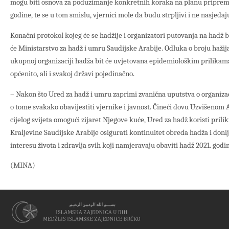
mogu biti osnova za poduzimanje konkretnih koraka na planu priprema 
godine, te se u tom smislu, vjernici mole da budu strpljivi i ne nasjeda
Konačni protokol kojeg će se hadžije i organizatori putovanja na hadž bi
će Ministarstvo za hadž i umru Saudijske Arabije. Odluka o broju haži
ukupnoj organizaciji hadža bit će uvjetovana epidemiološkim prilikama 
općenito, ali i svakoj državi pojedinačno.
– Nakon što Ured za hadž i umru zaprimi zvanična uputstva o organizaci
o tome svakako obavijestiti vjernike i javnost. Čineći dovu Uzvišenom
cijelog svijeta omogući zijaret Njegove kuće, Ured za hadž koristi prilik
Kraljevine Saudijske Arabije osigurati kontinuitet obreda hadža i donije
interesu života i zdravlja svih koji namjeravaju obaviti hadž 2021. godi
(MINA)