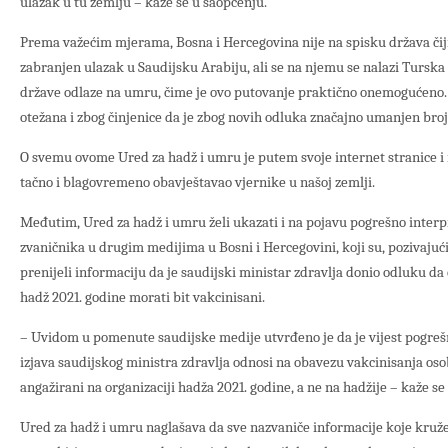
ulazak u tu zemlju – kaže se u saopćenju.
Prema važećim mjerama, Bosna i Hercegovina nije na spisku država čij
zabranjen ulazak u Saudijsku Arabiju, ali se na njemu se nalazi Turska 
države odlaze na umru, čime je ovo putovanje praktično onemogućeno. 
otežana i zbog činjenice da je zbog novih odluka značajno umanjen broj l
O svemu ovome Ured za hadž i umru je putem svoje internet stranice i
tačno i blagovremeno obavještavao vjernike u našoj zemlji.
Međutim, Ured za hadž i umru želi ukazati i na pojavu pogrešno interpr
zvaničnika u drugim medijima u Bosni i Hercegovini, koji su, pozivajući
prenijeli informaciju da je saudijski ministar zdravlja donio odluku da 
hadž 2021. godine morati bit vakcinisani.
– Uvidom u pomenute saudijske medije utvrđeno je da je vijest pogrešn
izjava saudijskog ministra zdravlja odnosi na obavezu vakcinisanja osobl
angažirani na organizaciji hadža 2021. godine, a ne na hadžije – kaže se
Ured za hadž i umru naglašava da sve nazvaniče informacije koje kruže 