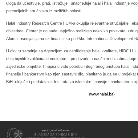
uloga da učestvuje, prati, istražuje i unaprjeđuje halal i halal industrije vo
potencijalnih stručnjaka iz različitih oblasti.
Halal Industry Research Centre IIUM-a okuplja relevantne stručnjake i ek
oblastima. Centar je do sada uspješno realizirao nekoliko projekata u dr
Alumni asocijacijama uz finansijsku podršku International Development B
U okviru saradnje sa Agencijom za certificiranje halal kvalitete, HIDC i II
obezbijediti kvalificirane edukatore i predavače u naučnim oblastima koje
zajedničke projekte. Imajući u vidu potrebu integriranog pristupa halal indu
finansije i bankarstvo kao njen sastavni dio, planirano je da se u projekat 
BiH uključe i predstavnici Instituta za islamske finansije i bankarstvo koji 
(
www.halal.ba
)