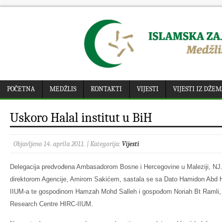
POČETNA
MEDŽLIS
KONTAKTI
VIJESTI
VIJESTI IZ DŽE
Uskoro Halal institut u BiH
Objavljeno 14. aprila 2011. | Kategorija:
Vijesti
Delegacija predvođena Ambasadorom Bosne i Hercegovine u Maleziji, NJ
direktorom Agencije, Amirom Sakićem, sastala se sa Dato Hamidon Abd 
IIUM-a te gospodinom Hamzah Mohd Salleh i gospođom Noriah Bt Ramli, 
Research Centre HIRC-IIUM.