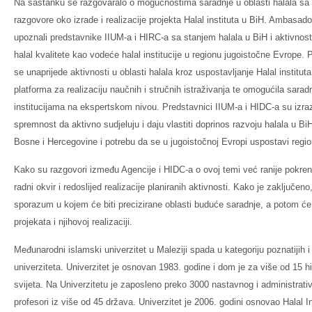
Na sastanku se razgovaralo o mogućnostima saradnje u oblasti halala sa
razgovore oko izrade i realizacije projekta Halal instituta u BiH. Ambasado
upoznali predstavnike IIUM-a i HIRC-a sa stanjem halala u BiH i aktivnosti
halal kvalitete kao vodeće halal institucije u regionu jugoistočne Evrope
se unaprijede aktivnosti u oblasti halala kroz uspostavljanje Halal institut
platforma za realizaciju naučnih i stručnih istraživanja te omogućila sarad
institucijama na ekspertskom nivou. Predstavnici IIUM-a i HIDC-a su izrazi
spremnost da aktivno sudjeluju i daju vlastiti doprinos razvoju halala u Bi
Bosne i Hercegovine i potrebu da se u jugoistočnoj Evropi uspostavi region
Kako su razgovori između Agencije i HIDC-a o ovoj temi već ranije pokren
radni okvir i redoslijed realizacije planiranih aktivnosti. Kako je zaključeno
sporazum u kojem će biti precizirane oblasti buduće saradnje, a potom će se
projekata i njihovoj realizaciji.
Međunarodni islamski univerzitet u Maleziji spada u kategoriju poznatijih i
univerziteta. Univerzitet je osnovan 1983. godine i dom je za više od 15 h
svijeta. Na Univerzitetu je zaposleno preko 3000 nastavnog i administrati
profesori iz više od 45 država. Univerzitet je 2006. godini osnovao Halal 