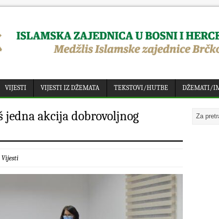
VIJESTI
VIJESTI IZ DŽEMATA
TEKSTOVI/HUTBE
DŽEMATI/I
š jedna akcija dobrovoljnog
:
Vijesti