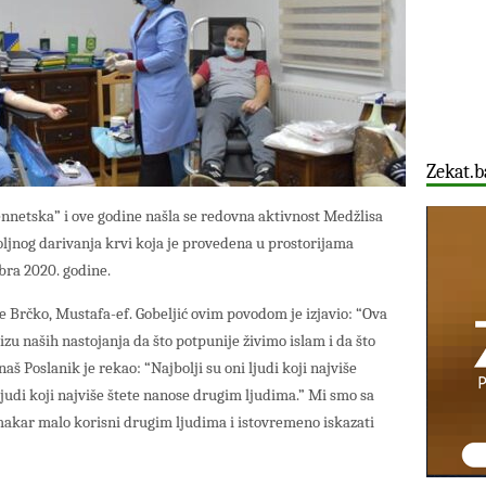
Zekat.b
ennetska” i ove godine našla se redovna aktivnost Medžlisa
oljnog darivanja krvi koja je provedena u prostorijama
bra 2020. godine.
 Brčko, Mustafa-ef. Gobeljić ovim povodom je izjavio: “Ova
izu naših nastojanja da što potpunije živimo islam i da što
aš Poslanik je rekao: “Najbolji su oni ljudi koji najviše
ljudi koji najviše štete nanose drugim ljudima.” Mi smo sa
makar malo korisni drugim ljudima i istovremeno iskazati