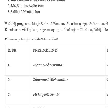
Mr. Esad ef. Avdić, član
Salih ef. Hrnjić, član
Voditelj programa bio je Emir ef. Hasanović a osim njega učešće su uzeli
Karahasanović koji su program upotpunili učenjem Kur'ana, ilahija i k
Kvizu su pristupili sljedeći kandidati:
R. BR.
PREZIME I IME
1.
Hidanović Merima
2.
Zaganović Aleksandar
3.
Mrkaljević Semir