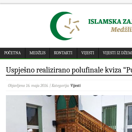
POČETNA
MEDŽLIS
KONTAKTI
VIJESTI
VIJESTI IZ DŽE
Uspješno realizirano polufinale kviza “P
Objavljeno 16. maja 2016. | Kategorija:
Vijesti