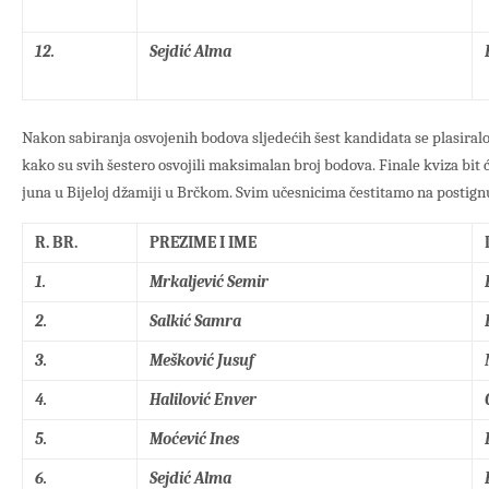
12.
Sejdić Alma
Nakon sabiranja osvojenih bodova sljedećih šest kandidata se plasiralo 
kako su svih šestero osvojili maksimalan broj bodova. Finale kviza bi
juna u Bijeloj džamiji u Brčkom. Svim učesnicima čestitamo na postig
R. BR.
PREZIME I IME
1.
Mrkaljević Semir
2.
Salkić Samra
3.
Mešković Jusuf
4.
Halilović Enver
5.
Moćević Ines
6.
Sejdić Alma