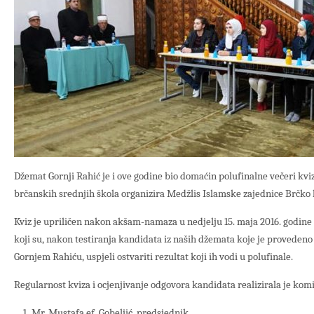
Džemat Gornji Rahić je i ove godine bio domaćin polufinalne večeri kvi
brčanskih srednjih škola organizira Medžlis Islamske zajednice Brčko
Kviz je upriličen nakon akšam-namaza u nedjelju 15. maja 2016. godine 
koji su, nakon testiranja kandidata iz naših džemata koje je proveden
Gornjem Rahiću, uspjeli ostvariti rezultat koji ih vodi u polufinale.
Regularnost kviza i ocjenjivanje odgovora kandidata realizirala je komi
Mr. Mustafa ef. Gobeljić, predsjednik