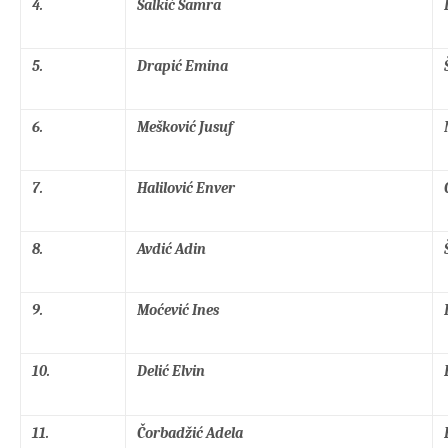
4.
Salkić Samra
5.
Drapić Emina
6.
Mešković Jusuf
7.
Halilović Enver
8.
Avdić Adin
9.
Moćević Ines
10.
Delić Elvin
11.
Čorbadžić Adela