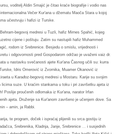
ursu, voditelj Aldin Smajić je čitao kraće biografije i vodio nas
 internacionalna Večer Kur'ana u džematu Maoča Stara u kojoj
a učestvuju i hafizi iz Turske.
u Behram-begovoj medresi u Tuzli, hafiz Mirnes Spahić, kojeg
zuzetno cijene i poštuju. Zatim su nastupili hafiz Muhammed
gić, rodom iz Srebrenice. Besjedu o smislu, vrijednosti i
susretu i odgovornosti pred Gospodarom održao je uvaženi vaiz dr.
ata u nastavku svečanosti ajete Kur'ana Časnog učili su: kurra
urske, Idris Omerović iz Zvornika, Muamer Okanović iz
kiraeta u Karađoz-begovoj medresi u Mostaru. Karije su svojim
cima suze. U kraćim stankama u toku i pri završetku ajeta iz
ah! Poslije proučenih odlomaka iz Kur'ana, narator Irfan
enih ajeta. Druženje sa Kur'anom završeno je učenjem dove. Sa
min – amin, ja Rabbi.
arija, te program, doček i ispraćaj plijenili su srca gostiju iz
adačca, Srebrenika, Kladnja, Janje, Srebrenice … i susjednih
ijom i dobrodošlicom od strane mještana. Tako hadži Ifeta Kičić i