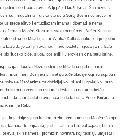
 godine bilo lijepo a ove još ljepše. Hadži Ismail Šahinović iz
i su i musafiri iz Turske što su u Saraj-Bosni noć proveli u
 te uz pregalaštvo i entuzijazam imama i džematlija nema
a u džematu Maoča Stara ima svoju budućnost. Večer Kur'ana
skih godina po Miladu, u ime Allaha dželle šanuhu bila je ujedno
ima kažu da je za njih ova noć – noć ibadeta i sjećanja na Isa'a
 bio ljudsko biće, sluga, poslanik i vjerovjesnik na putu Istine.
ispraćaja i dočeka Nove godine po Miladu događa u našim
st i muslimani Bošnjaci prihvataju tuđe običaje koji su suprotni
 pohvale Maočanima za doživljaj koji plijeni i ugođaj koji hrani
m da su oni ponosni na ovu manifestaciju i da sa radošću
 šanuhu da nam ibadet u ovoj noći bude kabul, a Večer Kur'ana u
a. Amin, ja Rabbi.
amije i koja dalje vijuga koritom rijeke prema naselju Maoča Gornja
la, kamera, fotoaparata, ljudi … ali, nije bilo policajaca, bornih
 televizijskih kamera i promrzlih novinara koji tapkaju umjestu i