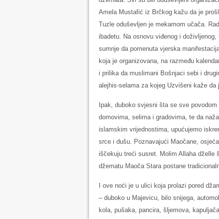
Amela Mustafić iz Brčkog kažu da je prošle
Tuzle oduševljen je mekamom učača. Radosn
ibadetu. Na osnovu viđenog i doživljenog,
sumnje da pomenuta vjerska manifestacij
koja je organizovana, na razmeđu kalendar
i prilika da muslimani Bošnjaci sebi i drug
alejhis-selama za kojeg Uzvišeni kaže da je
Ipak, duboko svjesni šta se sve povodom 
domovima, selima i gradovima, te da nažalo
islamskim vrijednostima, upućujemo iskrene
srce i dušu. Poznavajući Maočane, osjeća
iščekuju treći susret. Molim Allaha dželle
džematu Maoča Stara postane tradicionaln
I ove noći je u ulici koja prolazi pored dž
– duboko u Majevicu, bilo snijega, automobi
kola, pušaka, pancira, šljemova, kapuljača,