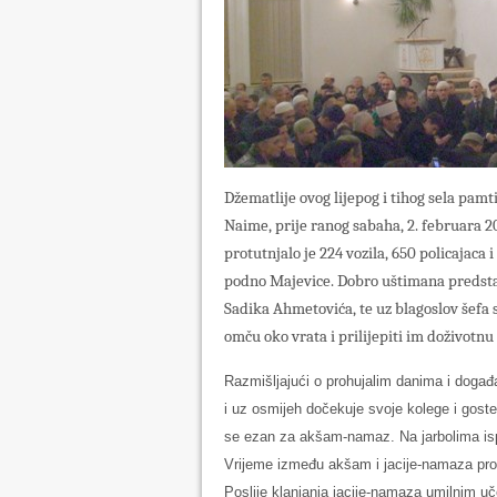
Džematlije ovog lijepog i tihog sela pamti
Naime, prije ranog sabaha, 2. februara 
protutnjalo je 224 vozila, 650 policajaca
podno Majevice. Dobro uštimana predsta
Sadika Ahmetovića, te uz blagoslov šefa 
omču oko vrata i prilijepiti im doživotnu 
Razmišljajući o prohujalim danima i doga
i uz osmijeh dočekuje svoje kolege i goste
se ezan za akšam-namaz. Na jarbolima isp
Vrijeme između akšam i jacije-namaza pr
Poslije klanjanja jacije-namaza umilnim uče