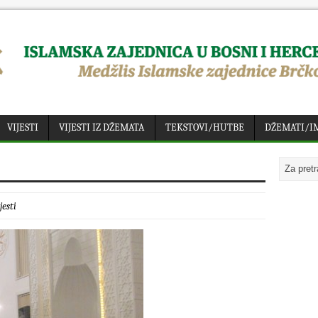
VIJESTI
VIJESTI IZ DŽEMATA
TEKSTOVI/HUTBE
DŽEMATI/I
jesti