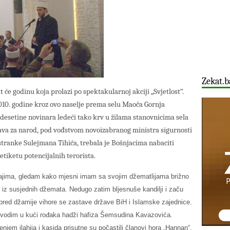
Zekat.b
t će godinu koja prolazi po spektakularnoj akciji „Svjetlost“.
2010. godine kroz ovo naselje prema selu Maoča Gornja
 i desetine novinara ledeći tako krv u žilama stanovnicima sela
va za narod, pod vođstvom novoizabranog ministra sigurnosti
stranke Sulejmana Tihića, trebala je Bošnjacima nabaciti
etiketu potencijalnih terorista.
đajima, gledam kako mjesni imam sa svojim džematlijama brižno
 iz susjednih džemata. Nedugo zatim bljesnuše kandilji i začu
red džamije vihore se zastave države BiH i Islamske zajednice.
ovodim u kući rođaka hadži hafiza Šemsudina Kavazovića.
njem ilahija i kasida prisutne su počastili članovi hora „Hannan“.