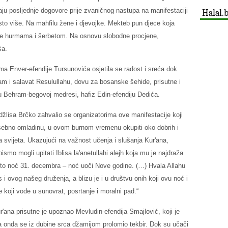
jaju posljednje dogovore prije zvaničnog nastupa na manifestaciji
Halal.
sto više. Na mahfilu žene i djevojke. Mekteb pun djece koja
ju se hurmama i šerbetom. Na osnovu slobodne procjene,
ša.
ma Enver-efendije Tursunovića osjetila se radost i sreća dok
am i salavat Resulullahu, dovu za bosanske šehide, prisutne i
a u Behram-begovoj medresi, hafiz Edin-efendiju Dedića.
žlisa Brčko zahvalio se organizatorima ove manifestacije koji
osebno omladinu, u ovom burnom vremenu okupiti oko dobrih i
 svijeta. Ukazujući na važnost učenja i slušanja Kur'ana,
ismo mogli upitati Iblisa la'anetullahi alejh koja mu je najdraža
 to noć 31. decembra – noć uoči Nove godine. (…) Hvala Allahu
 i ovog našeg druženja, a blizu je i u društvu onih koji ovu noć i
koji vode u sunovrat, posrtanje i moralni pad.“
'ana prisutne je upoznao Mevludin-efendija Smajlović, koji je
, a onda se iz dubine srca džamijom prolomio tekbir. Dok su učači