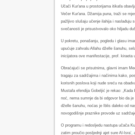
Učači Kur'ana u prostorijama itikafa obavl
Večer Kur'ana. Džamija puna, traži se mje
pažljivo slušaju učenje ilahija i naslađu
svečanosti je prisustvovalo oko hiljadu du
U pokretu, ponašanju, pogledu i glasu ima
upućuje zahvalu Allahu dželle šanuhu, sel
inicijatora ove manifestacije, prof. kiraet
Obraćajući se prisutnima, glavni imam Med
tragaju za sadržajima i načinima kako, p
korisnih poslova koji nude sreću na obadva
Mustafa efendija Gobeljić je rekao: „Kada b
noć, nema sumnje da bi odgovor bio da je
dželle šanuhu, noćas je Iblis daleko od nas
novogodišnje praznike provode uz sadržaje 
O programu i redosljedu nastupa učača Kur
zatim proučio posljednji ajet sure Al-Isra’