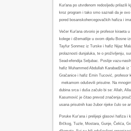
Kur'ana po utvrđenom redosljedu prilazili kj
kroz program i tako smo saznali da je ovo
pored bosanskohercegovačkih hafiza i imam
Večer Kur'ana otvorio je profesor kiraeta 
kolege i džematlije u ovom dijelu Bosne i
Tayfur Sonmez iz Turske i hafiz Nijaz Mala
prolaznosti dunjaluka, te o proživljenju, 
Sead-efendija Seljubac. Poslije vazu-nasih
hafiz Muhammed Abdullah Karabadžak iz T
Gračanice i hafiz Emin Tucović, profesor 
mekamom oduševili prisutne. Na mnogim li
dubina srca i duša začulo bi se: Allah, All
Kasumović je čitao prevod značenja prouč
usana prisutnih kao žubor rijeke čulo se a
Poruke Kur’ana i prelijepi glasovi hafiza i k
Brčkog, Tuzle, Mostara, Gunje, Čelića, Gr
džemata. Svi su bili oduševljeni organizac