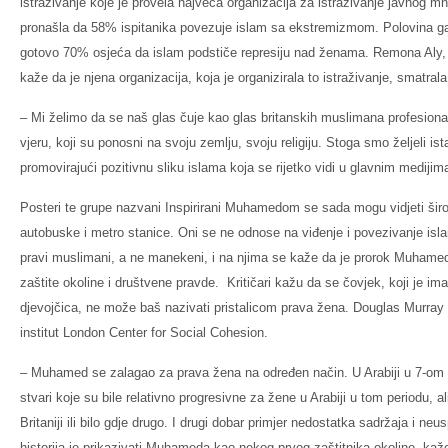
istraživanje koje je provela najveća organizacija za istraživanje javnog mni
pronašla da 58% ispitanika povezuje islam sa ekstremizmom. Polovina g
gotovo 70% osjeća da islam podstiče represiju nad ženama. Remona Aly, i
kaže da je njena organizacija, koja je organizirala to istraživanje, smatrala
– Mi želimo da se naš glas čuje kao glas britanskih muslimana profesional
vjeru, koji su ponosni na svoju zemlju, svoju religiju. Stoga smo željeli is
promovirajući pozitivnu sliku islama koja se rijetko vidi u glavnim medij
Posteri te grupe nazvani Inspirirani Muhamedom se sada mogu vidjeti širo
autobuske i metro stanice. Oni se ne odnose na viđenje i povezivanje is
pravi muslimani, a ne manekeni, i na njima se kaže da je prorok Muhamed
zaštite okoline i društvene pravde. Kritičari kažu da se čovjek, koji je ima
djevojčica, ne može baš nazivati pristalicom prava žena. Douglas Murray r
institut London Center for Social Cohesion.
– Muhamed se zalagao za prava žena na određen način. U Arabiji u 7-om vi
stvari koje su bile relativno progresivne za žene u Arabiji u tom periodu, a
Britaniji ili bilo gdje drugo. I drugi dobar primjer nedostatka sadržaja i n
historija je prikazivati Muhameda kao nekog prvog zaštitnika okoline, ka