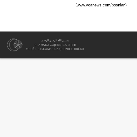
(
www.voanews.com/bosnian
)