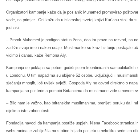
Organizatori kampanje kažu da je poslanik Muhamed promovirao poštovanj
vode, na primjer. Oni kažu da u islamskoj svetoj knjizi Kur`anu stoji da s
jednaki.
– Prorok Muhamed je podigao status žena, dao im pravo na razvod, na na
zadrže svoje ime i nakon udaje. Muslimanke su kroz historiju postajale učenj
vidimo i danas, kaže Remona Aly.
Kampanja se poklapa sa petom godišnjicom koordiniranih samoubilačkih
u Londonu. U tim napadima su ubijene 52 osobe, uključujući i muslimansk
sjećanju mnogih, još uvijek svježi. Gospođa Aly ne govori direktno o nap
kampanja sa posterima pomoći Britancima da muslimane vide u novom sv
– Bilo nam je važno, kao britanskim muslimanima, prenijeti poruku da i mi 
dijelimo iste zabrinutosti.
Fondacija navodi da kampanja postiže uspjeh. Njena Facebook stranica ima
webstranica je zabilježila na stotine hiljada posjeta u nekoliko sedmica ot