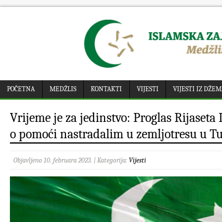
POČETNA
MEDŽLIS
KONTAKTI
VIJESTI
VIJESTI IZ DŽE
Vrijeme je za jedinstvo: Proglas Rijaseta
o pomoći nastradalim u zemljotresu u Tur
Objavljeno 10. februara 2023. | Kategorija:
Vijesti