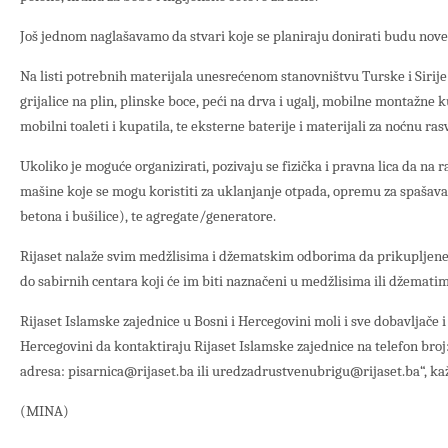
Još jednom naglašavamo da stvari koje se planiraju donirati budu nove
Na listi potrebnih materijala unesrećenom stanovništvu Turske i Sirije s
grijalice na plin, plinske boce, peći na drva i ugalj, mobilne montažne 
mobilni toaleti i kupatila, te eksterne baterije i materijali za noćnu ras
Ukoliko je moguće organizirati, pozivaju se fizička i pravna lica da na 
mašine koje se mogu koristiti za uklanjanje otpada, opremu za spašava
betona i bušilice), te agregate/generatore.
Rijaset nalaže svim medžlisima i džematskim odborima da prikupljene s
do sabirnih centara koji će im biti naznačeni u medžlisima ili džematim
Rijaset Islamske zajednice u Bosni i Hercegovini moli i sve dobavljače i
Hercegovini da kontaktiraju Rijaset Islamske zajednice na telefon broj
adresa: pisarnica@rijaset.ba ili uredzadrustvenubrigu@rijaset.ba“, kaž
(MINA)