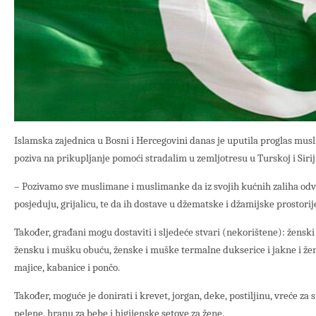
Islamska zajednica u Bosni i Hercegovini danas je uputila proglas mus
poziva na prikupljanje pomoći stradalim u zemljotresu u Turskoj i Sirij
– Pozivamo sve muslimane i muslimanke da iz svojih kućnih zaliha odv
posjeduju, grijalicu, te da ih dostave u džematske i džamijske prostorij
Također, građani mogu dostaviti i sljedeće stvari (nekorištene): ženski 
žensku i mušku obuću, ženske i muške termalne dukserice i jakne i ž
majice, kabanice i pončo.
Također, moguće je donirati i krevet, jorgan, deke, postiljinu, vreće za
pelene, hranu za bebe i higijenske setove za žene.