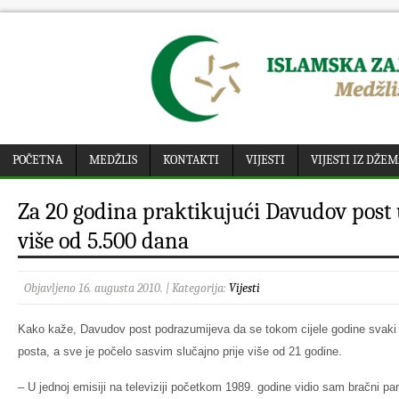
POČETNA
MEDŽLIS
KONTAKTI
VIJESTI
VIJESTI IZ DŽE
Za 20 godina praktikujući Davudov post 
više od 5.500 dana
Objavljeno 16. augusta 2010. | Kategorija:
Vijesti
Kako kaže, Davudov post podrazumijeva da se tokom cijele godine svaki 
posta, a sve je počelo sasvim slučajno prije više od 21 godine.
– U jednoj emisiji na televiziji početkom 1989. godine vidio sam bračni par