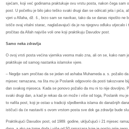
sjećam, koji već godinama praktukuje ovu vrstu posta, nakon čega sam o
post. U početku je bilo jako teško svaki drugi dan se odricati jela i pića, al
vjeri u Allaha, dž. š., brzo sam se navikao, tako da se danas nipošto ne 
ističe ovaj vitalni starac, naglašavajući da je na njegovu odluku utjecalo i 
pročitao da Allah najviše voli one koji praktikuju Davudov post.
Samo neka zdravlja
O ovoj vrsti posta većina vjernika veoma malo zna, ali on se, kako nam je
praktikuje od samog nastanka islamske vjere.
– Negdje sam pročitao da se jedan od ashaba Muhameda a. s. požalio da
mjesec ramazana, na šta mu je Poslanik odgovorio da posti takozvane bije
dan svakog mjeseca. Kada se ponovo požalio da mu ni to nije dovoljno, Po
svaki drugi dan, a kad je rekao da on može i više od toga, Poslanik mu je
to nafila post, koji je ostao u tradiciji sljedbenika islama do današnjih da
ističući da će nastaviti s ovom vrstom posta sve dok ga zdravlje bude služ
Praktikujući Davudov post, od 1989. godine, uključujući i 21 mjesec ramaz
dana, a ako se tome doda i više od 50 ramazana koje je postio prije nego 