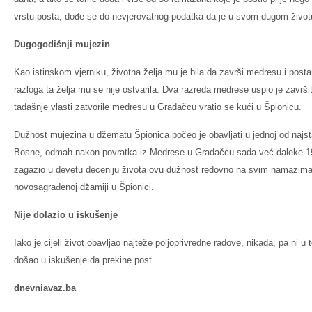
vrstu posta, dođe se do nevjerovatnog podatka da je u svom dugom životu
Dugogodišnji mujezin
Kao istinskom vjerniku, životna želja mu je bila da završi medresu i posta
razloga ta želja mu se nije ostvarila. Dva razreda medrese uspio je završit
tadašnje vlasti zatvorile medresu u Gradačcu vratio se kući u Špionicu.
Dužnost mujezina u džematu Špionica počeo je obavljati u jednoj od najsta
Bosne, odmah nakon povratka iz Medrese u Gradačcu sada već daleke 194
zagazio u devetu deceniju života ovu dužnost redovno na svim namazima 
novosagrađenoj džamiji u Špionici.
Nije dolazio u iskušenje
Iako je cijeli život obavljao najteže poljoprivredne radove, nikada, pa ni u t
došao u iskušenje da prekine post.
dnevniavaz.ba