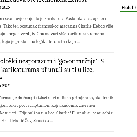
Halal.
a 2015.
ri svom uvjerenju da je karikatura Poslanika a. s., apriori
 Tako je i postupak francuskog magazina Charlie Hebdo više
čajan nego uvredljiv. Ona ustvari više karikira savremenu
koja je pristala na logiku terorista i koja ...
ološki nesporazum i ‘govor mržnje’: S
karikaturama pljunuli su ti u lice,
e
a 2015.
ormacije da časopis izlazi u tri miliona primjeraka, akademik
vljeni tekst post scriptumom koji akademik završava
uristi: “Pljunuli su ti u lice, Charlie! Pljunuli su sami sebi u
. Ferid Muhić Čovječanstvo ...