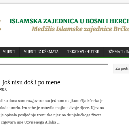
VIJESTI
VIJESTI IZ DŽEMATA
TEKSTOVI/HUTBE
DŽEMATI/I
 Još nisu došli po mene
2015.
oliko dana sam razgovarao sa jednom majkom čija kćerka je
mlada umrla. Iza sebe je ostavila majku i dvoje djece. Njezina
je opisala posljednje trenutke njezina dunjalučkoga života.
 izgovara ime Uzvišenoga Allaha ...