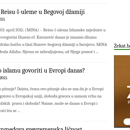
Reisu-l-uleme u Begovoj džamiji
015.
 03. april 2015. (MINA) – Reisu-l-ulema Islamske zajednice u
ercegovini Husein ef. Kavazović danas je imamio džumu
držao hutbu u Gazi Husrev-begovoj džamiji u Sarajevu. MINA
Zekat.b
Hvala Allahu. Njemu se zahvaljujemo, od Njega pomoć i ...
 islamu govoriti u Evropi danas?
2015.
pitanje? Doista, čemu ovo pitanje ako se zna da je u Evropi
gotovo u Evropskoj uniji, sloboda govora u samom vrhu na
udskih prava i sloboda? Naime, može se danas u Evropi i
ti šta se ...
medova svevremenska ličnost