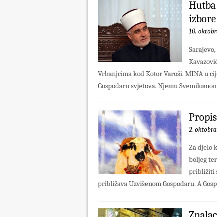
Hutba 
izbore
10. oktobr
Sarajevo,
Kavazović
Vrbanjcima kod Kotor Varoši. MINA u ci
Gospodaru svjetova. Njemu Svemilosnom s
Propis
2. oktobra
Za djelo 
boljeg te
približit
približava Uzvišenom Gospodaru. A Gospod
Znalac