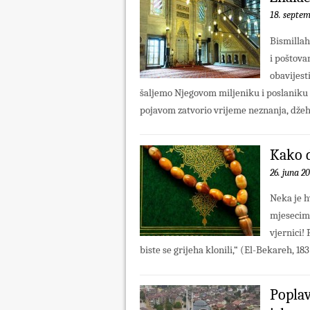
18. septem
Bismillah
i poštova
obavijest
šaljemo Njegovom miljeniku i poslaniku 
pojavom zatvorio vrijeme neznanja, džehal
Kako d
26. juna 20
Neka je h
mjesecima
vjernici!
biste se grijeha klonili,“ (El-Bekareh, 18
Poplav