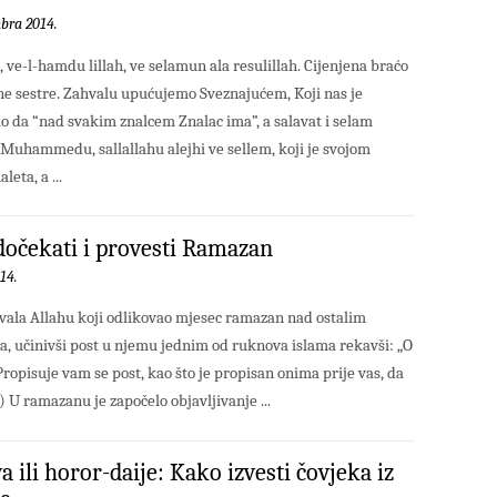
bra 2014.
, ve-l-hamdu lillah, ve selamun ala resulillah. Cijenjena braćo
ne sestre. Zahvalu upućujemo Sveznajućem, Koji nas je
io da “nad svakim znalcem Znalac ima”, a salavat i selam
Muhammedu, sallallahu alejhi ve sellem, koji je svojom
eta, a ...
očekati i provesti Ramazan
14.
vala Allahu koji odlikovao mjesec ramazan nad ostalim
, učinivši post u njemu jednim od ruknova islama rekavši: „O
 Propisuje vam se post, kao što je propisan onima prije vas, da
3) U ramazanu je započelo objavljivanje ...
a ili horor-daije: Kako izvesti čovjeka iz