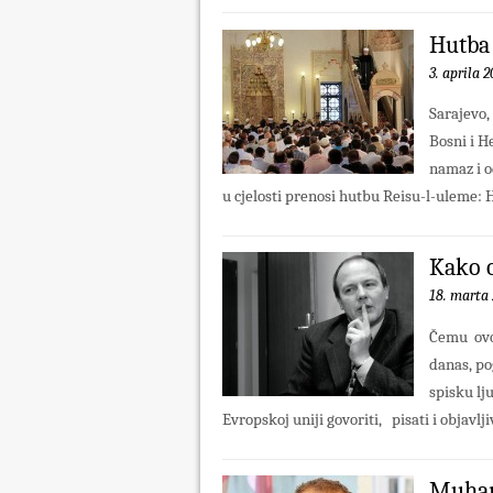
Hutba 
3. aprila 2
Sarajevo,
Bosni i H
namaz i o
u cjelosti prenosi hutbu Reisu-l-uleme: 
Kako o
18. marta 
Čemu ovo 
danas, po
spisku lj
Evropskoj uniji govoriti, pisati i objavljiva
Muham