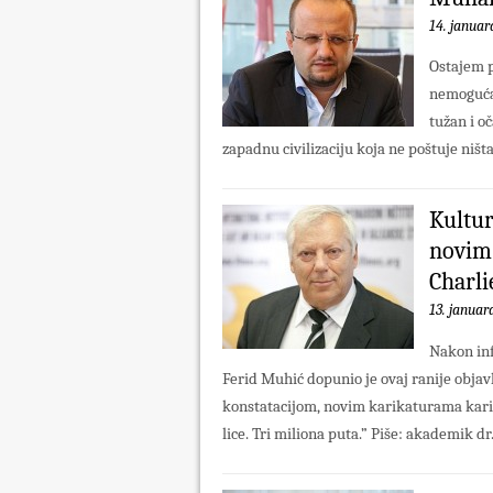
14. januar
Ostajem p
nemoguća!
tužan i o
zapadnu civilizaciju koja ne poštuje ništa, 
Kultur
novim 
Charli
13. januar
Nakon inf
Ferid Muhić dopunio je ovaj ranije obja
konstatacijom, novim karikaturama karikat
lice. Tri miliona puta.” Piše: akademik dr