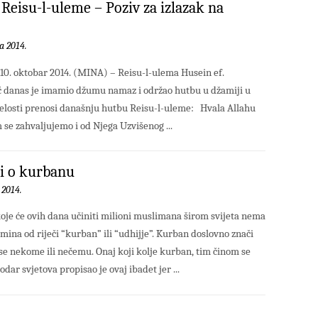
Reisu-l-uleme – Poziv za izlazak na
a 2014.
 10. oktobar 2014. (MINA) – Reisu-l-ulema Husein ef.
 danas je imamio džumu namaz i održao hutbu u džamiji u
jelosti prenosi današnju hutbu Reisu-l-uleme: Hvala Allahu
e zahvaljujemo i od Njega Uzvišenog ...
i o kurbanu
 2014.
koje će ovih dana učiniti milioni muslimana širom svijeta nema
rmina od riječi “kurban” ili “udhijje”. Kurban doslovno znači
i se nekome ili nečemu. Onaj koji kolje kurban, tim činom se
ar svjetova propisao je ovaj ibadet jer ...