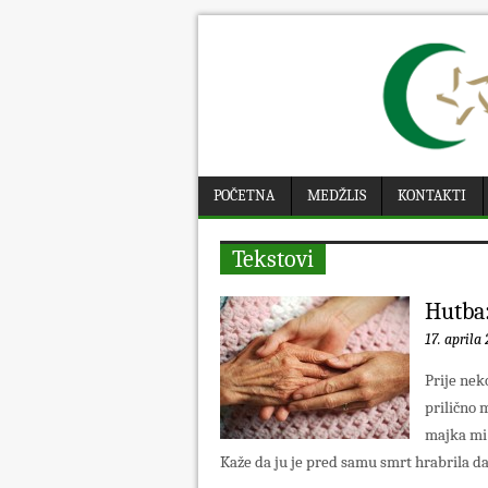
POČETNA
MEDŽLIS
KONTAKTI
Tekstovi
Hutba:
17. aprila 
Prije nek
prilično 
majka mi 
Kaže da ju je pred samu smrt hrabrila da