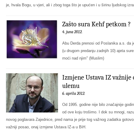
je, hvala Bogu, u vjeri, ali i zbog toga što je upućen i u širinu ljudskog izr
Zašto sura Kehf petkom ?
4. juna 2012.
Abu Derda prenosi od Poslanika a.s. da je
(u drugom predanju zadnjih 10) ajeta sur
moći nad njim" (Muslim)
Izmjene Ustava IZ važnije o
ulemu
6. aprila 2012.
Od 1995. godine nije bilo značajnije god
od ove koju trošimo. I dok su mnogi, razu
novog poglavara Zajednice, pred nama je prije tog važnog zadatka gotov
važniji posao, onaj izmjene Ustava IZ-a u BiH.