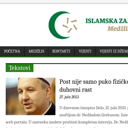
POČETNA
MEDŽLIS
KONTAKTI
VIJESTI
VIJESTI IZ DŽE
Tekstovi
Post nije samo puko fizičko
duhovni rast
27. jula 2013.
U dnevnom časopisu Delo, 12. jula 2013. 
muftijom dr. Nedžadom Grabusom. Inter
web portalu. U nastavku možete pročitati kompletan intervju. Dr. Ned