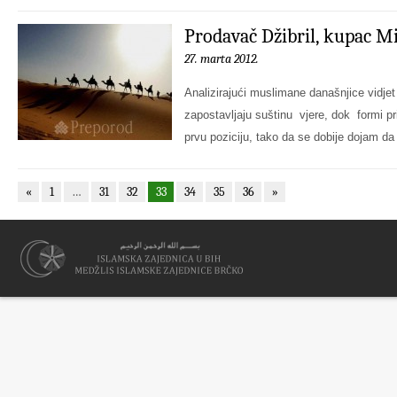
Prodavač Džibril, kupac Mi
27. marta 2012.
Analizirajući muslimane današnjice vidje
zapostavljaju suštinu vjere, dok formi pri
prvu poziciju, tako da se dobije dojam da 
«
1
…
31
32
33
34
35
36
»