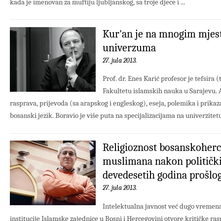
kada je imenovan za muftiju ljubljanskog, sa troje djece i ...
Kur'an je na mnogim mjest
univerzuma
27. jula 2013.
Prof. dr. Enes Karić profesor je tefsira
Fakultetu islamskih nauka u Sarajevu. 
rasprava, prijevoda (sa arapskog i engleskog), eseja, polemika i prikaz
bosanski jezik. Boravio je više puta na specijalizacijama na univerzitet
Religioznost bosanskoher
muslimana nakon političk
devedesetih godina prošlog
27. jula 2013.
Intelektualna javnost već dugo vremen
institucije Islamske zajednice u Bosni i Hercegovini otvore kritičke ra