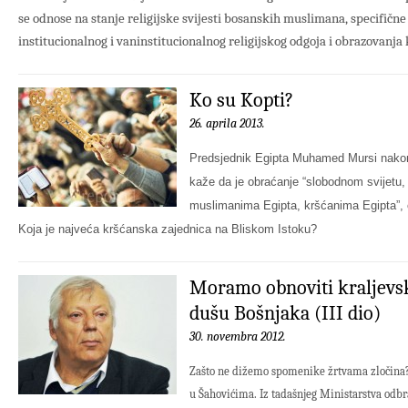
se odnose na stanje religijske svijesti bosanskih muslimana, specifične
institucionalnog i vaninstitucionalnog religijskog odgoja i obrazovanja k
Ko su Kopti?
26. aprila 2013.
Predsjednik Egipta Muhamed Mursi nakon
kaže da je obraćanje “slobodnom svijetu
muslimanima Egipta, kršćanima Egipta”, 
Koja je najveća kršćanska zajednica na Bliskom Istoku?
Moramo obnoviti kraljevsko
dušu Bošnjaka (III dio)
30. novembra 2012.
Zašto ne dižemo spomenike žrtvama zločina
u Šahovićima. Iz tadašnjeg Ministarstva odbra