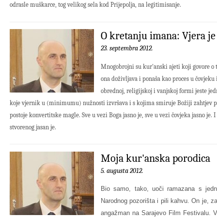
odrasle muškarce, tog velikog sela kod Prijepolja, na legitimisanje.
O kretanju imana: Vjera je
23. septembra 2012.
Mnogobrojni su kur'anski ajeti koji govore o t
ona doživljava i ponaša kao proces u čovjeku 
obrednoj, religijskoj i vanjskoj formi jeste je
koje vjernik u (minimumu) nužnosti izvršava i s kojima smiruje Božiji zahtjev p
postoje konvertitske magle. Sve u vezi Boga jasno je, sve u vezi čovjeka jasno je.
stvorenog jasan je.
Moja kur'anska porodica
5. augusta 2012.
Bio samo, tako, uoči ramazana s jednim
Narodnog pozorišta i pili kahvu. On je, za
angažman na Sarajevo Film Festivalu. Vo