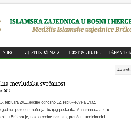
VIJESTI
VIJESTI IZ DŽEMATA
TEKSTOVI/HUTBE
DŽEMATI/I
lna mevludska svečanost
ra 2011.
15. februara 2011.godine odnosno 12. rebiu-l-evvela 1432.
e godine, povodom rođenja Božijeg poslanika Muhammeda a.s. u
žamiji u Brčkom je, nakon podne namaza, proučen tradicionalni