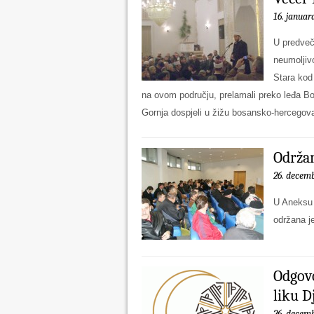
16. januar
U predveč
neumoljiv
Stara kod
na ovom području, prelamali preko leđa B
Gornja dospjeli u žižu bosansko-hercegovač
Održan
26. decemb
U Aneksu 
održana j
Odgovo
liku D
26. decemb