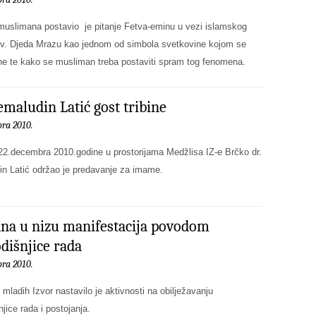
 muslimana postavio je pitanje Fetva-eminu u vezi islamskog
zv. Djeda Mrazu kao jednom od simbola svetkovine kojom se
ne te kako se musliman treba postaviti spram tog fenomena.
emaludin Latić gost tribine
ra 2010.
 22.decembra 2010.godine u prostorijama Medžlisa IZ-e Brčko dr.
n Latić održao je predavanje za imame.
dna u nizu manifestacija povodom
dišnjice rada
ra 2010.
mladih Izvor nastavilo je aktivnosti na obilježavanju
jice rada i postojanja.