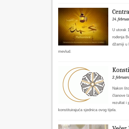
Centra
14. februa
U utorak 1
rođenja B
džamiji u
mevlud.
Konsti
2. februar
Nakon što
članove I
rezultat i
konstituirajuća sjednica ovog tijela.
Večer 