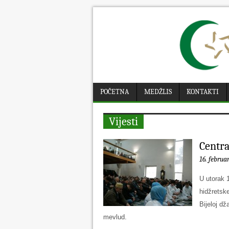
POČETNA
MEDŽLIS
KONTAKTI
Vijesti
Centra
16. februa
U utorak 
hidžretsk
Bijeloj d
mevlud.