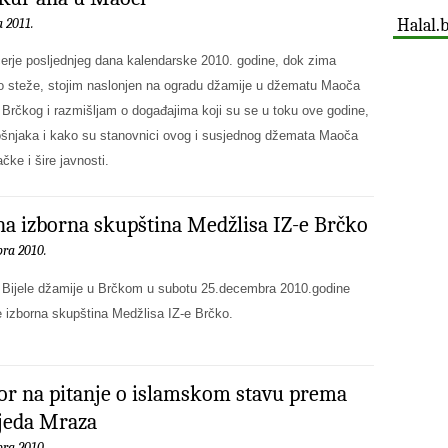
Halal.
a 2011.
erje posljednjeg dana kalendarske 2010. godine, dok zima
o steže, stojim naslonjen na ogradu džamije u džematu Maoča
 Brčkog i razmišljam o događajima koji su se u toku ove godine,
ošnjaka i kako su stanovnici ovog i susjednog džemata Maoča
ke i šire javnosti.
a izborna skupština Medžlisa IZ-e Brčko
ra 2010.
Bijele džamije u Brčkom u subotu 25.decembra 2010.godine
e izborna skupština Medžlisa IZ-e Brčko.
r na pitanje o islamskom stavu prema
jeda Mraza
ra 2010.