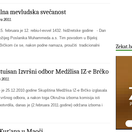
lna mevludska svečanost
ra 2011.
5. februara je 12. rebiu-l-evvel 1432. hidžretske godine - Dan
ožijeg Poslanika Muhammeda a.s. Tim povodom u Bijeloj
 Brčkom će se, nakon podne namaza, proučiti tradicionalni
Zekat.b
tuisan Izvršni odbor Medžlisa IZ-e Brčko
a 2011.
 je 25.12.2010.godine Skupština Medžlisa IZ-e Brčko izglasala
zvršnog odbora, a nakon toga Okružna izborna komisija isti
 potvrdila, danas je (2.februara 2011.godine) održana izborna i
Kur'ana u Maoči