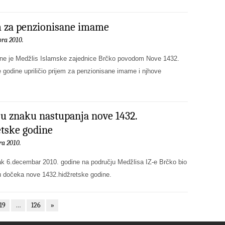
m za penzionisane imame
ra 2010.
ine je Medžlis Islamske zajednice Brčko povodom Nove 1432.
 godine upriličio prijem za penzionisane imame i njhove
u znaku nastupanja nove 1432.
tske godine
ra 2010.
ak 6.decembar 2010. godine na području Medžlisa IZ-e Brčko bio
u dočeka nove 1432.hidžretske godine.
19
…
126
»