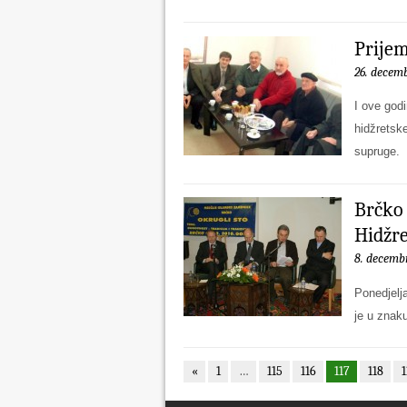
Prije
26. decemb
I ove god
hidžretske
supruge.
Brčko 
Hidžre
8. decemb
Ponedjelj
je u znak
«
1
…
115
116
117
118
1