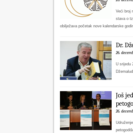
Veći broj
stava o t
obilježava početak nove kalendarske godi
Dr. Dž
26. decemb
U srijedu
Džemaludi
Još je
petogo
26. decemb
Udruženje 
petogodišn