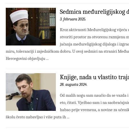
Sedmica međureligijskog d
3. februara 2025.
Kroz aktivnosti Međureligijskog vijeća u
stvoriti prostor za otvorenu razmjenu mi
jačanja međureligijskog dijaloga i izgr
miru, toleranciji i zajedničkom dobru. U ovoj sedmici na stranici Međure
Hercegovini objavljuju ...
Knjige, nada u vlastito traj
28. augusta 2024.
Od malih nogu sam naučio da se vazda i 
eto, čitati. Vježbao sam i na saobraćaj
habao prije vremena, a novine za učenik
školu često nabavljao i više puta ih ...