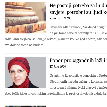
Ne postoji potreba za ljudim
savjete, potrebni su ljudi k
2. augusta 2024.
Uzvišeni Allah rekao: „Zar da od drugih t
da pri tome sebe zaboravljate.“ (El-Beka
sallallahu alejhi ve sellem, je rekao: „Naučite koliko god hoćete, Allah
sve dok po tome ne budete ...
Ponor propagandnih laži i
17. jula 2024.
Usvajanje Rezolucije o genocidu u Srebr
Ujedinjenih naroda važan je korak za po
mjesto na Balkanu. Neki glasovi u naše
zbog loših iskustava s nekim rezolucijama iz prošlosti koje nisu dale brz