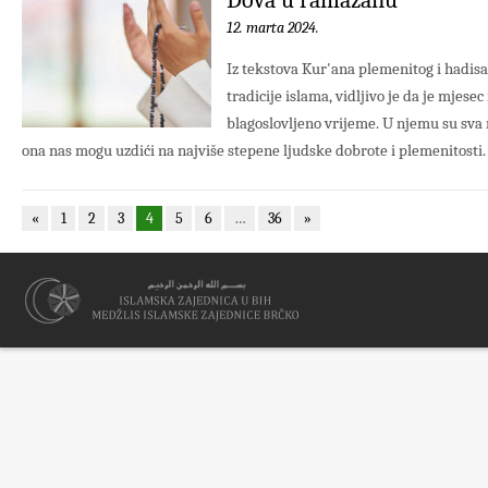
12. marta 2024.
Iz tekstova Kur'ana plemenitog i hadisa 
tradicije islama, vidljivo je da je mjes
blagoslovljeno vrijeme. U njemu su sva n
ona nas mogu uzdići na najviše stepene ljudske dobrote i plemenitosti. .
«
1
2
3
4
5
6
…
36
»