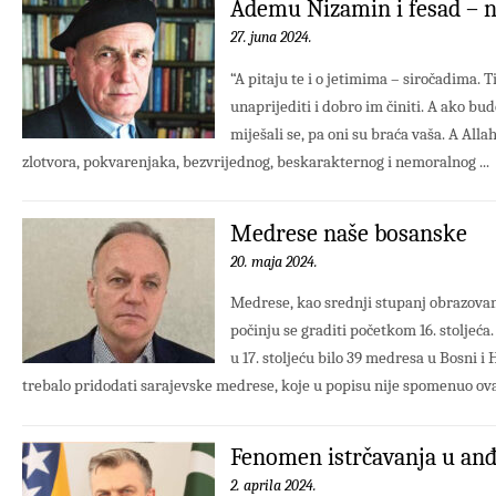
Ademu Nizamin i fesad – n
27. juna 2024.
“A pitaju te i o jetimima – siročadima. T
unaprijediti i dobro im činiti. A ako bud
miješali se, pa oni su braća vaša. A All
zlotvora, pokvarenjaka, bezvrijednog, beskarakternog i nemoralnog ...
Medrese naše bosanske
20. maja 2024.
Medrese, kao srednji stupanj obrazovanj
počinju se graditi početkom 16. stoljeća. 
u 17. stoljeću bilo 39 medresa u Bosni i
trebalo pridodati sarajevske medrese, koje u popisu nije spomenuo ovaj 
Fenomen istrčavanja u anđ
2. aprila 2024.