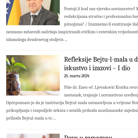
Postoji li kod nas vjersko novinarstvo?
redakcijama stručno i profesionalno ba
pitanjima? / Izuzmemo li emitiranje ilah
nemamo zabavnih sadržaja inspiriranih etičkim i estetskim vrijednost
islamologa dvadesetog stoljeća ...
Refleksije Bejtu-l-mala u 
iskustvo i izazovi – I dio
25. marta 2024.
Piše dr. Enes-ef. Ljevaković Kratka retr
nastanak, trajanje i normativno uređenj
Općepoznato je da je institucija Bejtul-mala ustanovljena u vrijeme Božij
prikupljanja i raspodjele zekata i ostalih prihoda muslimanske zajedni
prihoda Bejtul-mala u to ...
Dova u ramazanu