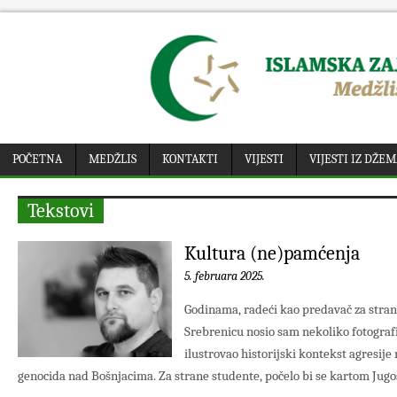
POČETNA
MEDŽLIS
KONTAKTI
VIJESTI
VIJESTI IZ DŽE
Tekstovi
Kultura (ne)pamćenja
5. februara 2025.
Godinama, radeći kao predavač za strane
Srebrenicu nosio sam nekoliko fotografi
ilustrovao historijski kontekst agresije
genocida nad Bošnjacima. Za strane studente, počelo bi se kartom Jugosla