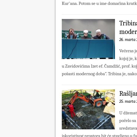
Kur'ana. Potom se u ime domaćina kratko 
Tribin
modern
26. marta 
Večeras j
kojoj je,
u Zavidovićima Izet ef. Čamdžić, prof. ko
pošasti modernog doba”. Tribina je, nako
Rašlja
25. marta 
U džematu
počelo sa
sredstava
iskoristivog prostora bit će stavljeno u 