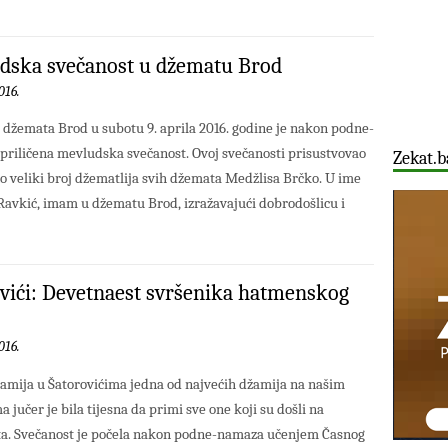
dska svečanost u džematu Brod
016.
 džemata Brod u subotu 9. aprila 2016. godine je nakon podne-
riličena mevludska svečanost. Ovoj svečanosti prisustvovao
Zekat.b
no veliki broj džematlija svih džemata Medžlisa Brčko. U ime
 Ravkić, imam u džematu Brod, izražavajući dobrodošlicu i
vići: Devetnaest svršenika hatmenskog
016.
žamija u Šatorovićima jedna od najvećih džamija na našim
 jučer je bila tijesna da primi sve one koji su došli na
ta. Svečanost je počela nakon podne-namaza učenjem Časnog