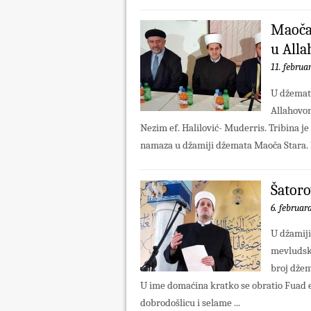
Maoča:
u All
11. februa
U džematu
Allahovom
Nezim ef. Halilović- Muderris. Tribina je
namaza u džamiji džemata Maoča Stara. P
Šatoro
6. februar
U džamiji
mevludska
broj džem
U ime domaćina kratko se obratio Fuad e
dobrodošlicu i selame ...