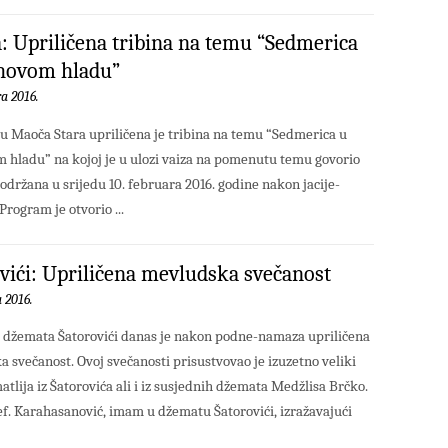
 Upriličena tribina na temu “Sedmerica
ahovom hladu”
ra 2016.
 Maoča Stara upriličena je tribina na temu “Sedmerica u
 hladu” na kojoj je u ulozi vaiza na pomenutu temu govorio
 održana u srijedu 10. februara 2016. godine nakon jacije-
rogram je otvorio ...
vići: Upriličena mevludska svečanost
a 2016.
 džemata Šatorovići danas je nakon podne-namaza upriličena
 svečanost. Ovoj svečanosti prisustvovao je izuzetno veliki
atlija iz Šatorovića ali i iz susjednih džemata Medžlisa Brčko.
f. Karahasanović, imam u džematu Šatorovići, izražavajući