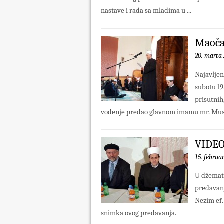
nastave i rada sa mladima u ...
Maoča
20. marta 
Najavljen
subotu 19
prisutnih
vođenje predao glavnom imamu mr. Mustafi
VIDEO
15. februa
U džematu
predavanj
Nezim ef.
snimka ovog predavanja.