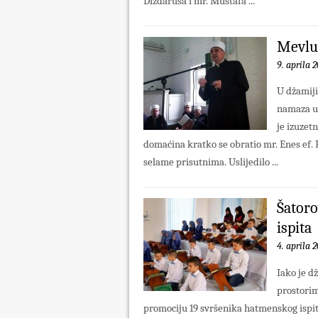
Dizdaruša i mr. Mustafa ...
Mevlu
9. aprila 2
U džamiji
namaza up
je izuzet
domaćina kratko se obratio mr. Enes ef.
selame prisutnima. Uslijedilo ...
Šatoro
ispita
4. aprila 2
Iako je d
prostorima
promociju 19 svršenika hatmenskog ispi