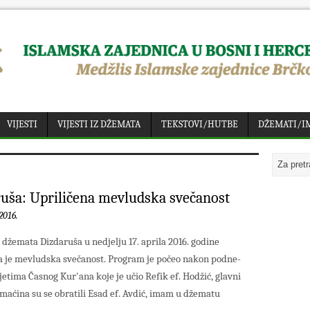
VIJESTI
VIJESTI IZ DŽEMATA
TEKSTOVI/HUTBE
DŽEMATI/I
uša: Upriličena mevludska svečanost
2016.
 džemata Dizdaruša u nedjelju 17. aprila 2016. godine
a je mevludska svečanost. Program je počeo nakon podne-
etima Časnog Kur'ana koje je učio Refik ef. Hodžić, glavni
aćina su se obratili Esad ef. Avdić, imam u džematu