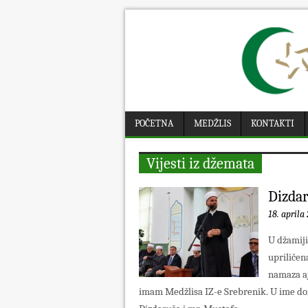
POČETNA
MEDŽLIS
KONTAKTI
Vijesti iz džemata
Dizdar
18. aprila 
U džamiji
upriličen
namaza aj
imam Medžlisa IZ-e Srebrenik. U ime dom